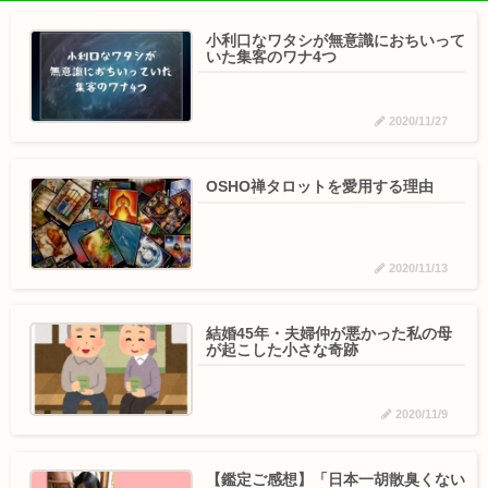
小利口なワタシが無意識におちいって
いた集客のワナ4つ
2020/11/27
OSHO禅タロットを愛用する理由
2020/11/13
結婚45年・夫婦仲が悪かった私の母
が起こした小さな奇跡
2020/11/9
【鑑定ご感想】「日本一胡散臭くない